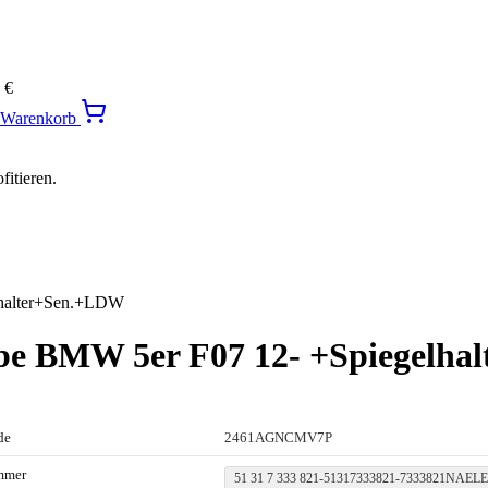
0
€
n Warenkorb
itieren.
lhalter+Sen.+LDW
ibe BMW 5er F07 12- +Spiegelh
de
2461AGNCMV7P
mmer
51 31 7 333 821-51317333821-7333821NAEL