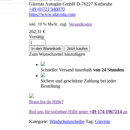
Glavista Autoglas GmbH D-76227 Karlsruhe
+49 (0)721 940070
https://www.glavista.com
inkl. 19 % MwSt.
zzgl.
Versandkosten
262,31
€
Vorrätig
Windschutzscheibe
/
In den Warenkorb
Jetzt kaufen
Frontscheibe
Zum Wunschzettel hinzufügen
BMW
5er
F07
Schneller Versand innerhalb
von 24 Stunden
12-
+Spiegelhalter+Sen.+LDW
Sichere und geschützte Zahlung bei jeder
Menge
Bestellung
Brauchst du Hilfe?
Ruf uns für sofortige Hilfe unter
+49 174 1967214
an
Kategorie:
Windschutzscheibe
Tag:
Glavista