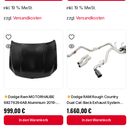
inkl. 19 % MwSt.
inkl. 19 % MwSt.
zzgl.
Versandkosten
zzgl.
Versandkosten
Dodge Ram MOTORHAUBE
Dodge RAM Rough Country
68276294AB Aluminium 2019-
Dual Cat-Back Exhaust System
2022 NEU
09-23
999,00
€
1.660,00
€
In den Warenkorb
In den Warenkorb