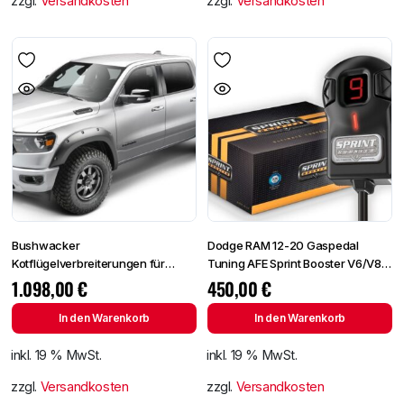
zzgl.
Versandkosten
zzgl.
Versandkosten
Bushwacker
Dodge RAM 12-20 Gaspedal
Kotflügelverbreiterungen für
Tuning AFE Sprint Booster V6/V8
Dodge Ram 2019–2023
Motoren
1.098,00
€
450,00
€
In den Warenkorb
In den Warenkorb
inkl. 19 % MwSt.
inkl. 19 % MwSt.
zzgl.
Versandkosten
zzgl.
Versandkosten