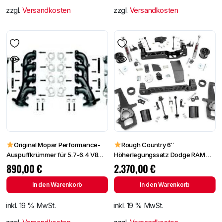
zzgl.
Versandkosten
zzgl.
Versandkosten
Original Mopar Performance-
Rough Country 6″
Auspuffkrümmer für 5.7-6.4 V8
Höherlegungssatz Dodge RAM DS
Motoren
Classic
890,00
€
2.370,00
€
In den Warenkorb
In den Warenkorb
inkl. 19 % MwSt.
inkl. 19 % MwSt.