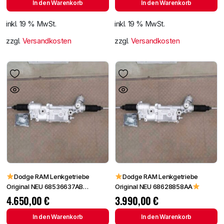
In den Warenkorb
In den Warenkorb
inkl. 19 % MwSt.
inkl. 19 % MwSt.
zzgl.
Versandkosten
zzgl.
Versandkosten
Dodge RAM Lenkgetriebe
Dodge RAM Lenkgetriebe
Original NEU 68536637AB
Original NEU 68628858AA
68536637AA
4.650,00
€
3.990,00
€
In den Warenkorb
In den Warenkorb