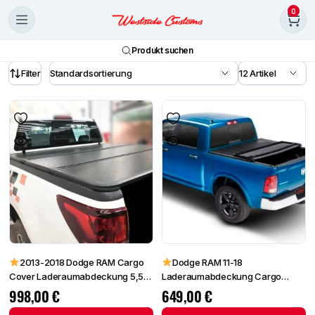
0
Produkt suchen
Filter
2013-2018 Dodge RAM Cargo
Dodge RAM 11-18
Cover Laderaumabdeckung 5,5
Laderaumabdeckung Cargo
Foot
Cover 6.5 Foot
998,00
€
649,00
€