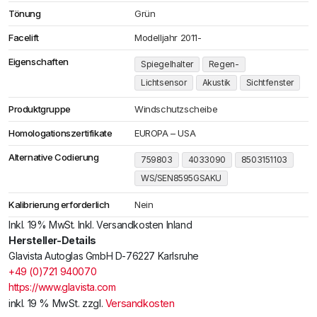
Tönung
Grün
Facelift
Modelljahr 2011-
Eigenschaften
Spiegelhalter
Regen-
Lichtsensor
Akustik
Sichtfenster
Produktgruppe
Windschutzscheibe
Homologationszertifikate
EUROPA – USA
Alternative Codierung
759803
4033090
8503151103
WS/SEN8595GSAKU
Kalibrierung erforderlich
Nein
Inkl. 19% MwSt. Inkl. Versandkosten Inland
Hersteller-Details
Glavista Autoglas GmbH D-76227 Karlsruhe
+49 (0)721 940070
https://www.glavista.com
inkl. 19 % MwSt.
zzgl.
Versandkosten