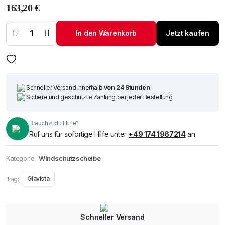
163,20
€
Windschutzscheibe /
Frontscheibe VW
Tiguan 11-
In den Warenkorb
Jetzt kaufen
+Spiegelhalter+Sensor
+Akustikstik Menge
Schneller Versand innerhalb
von 24 Stunden
Sichere und geschützte Zahlung bei jeder Bestellung
Brauchst du Hilfe?
Ruf uns für sofortige Hilfe unter
+49 174 1967214
an
Kategorie:
Windschutzscheibe
Tag:
Glavista
Schneller Versand