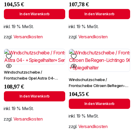
Partner 96- (2724)
+SPF
104,55
€
107,78
€
In den Warenkorb
In den Warenkorb
inkl. 19 % MwSt.
inkl. 19 % MwSt.
zzgl.
Versandkosten
zzgl.
Versandkosten
Windschutzscheibe /
Frontscheibe Opel Astra 04-
Windschutzscheibe /
+Spiegelhalter+Sensor
Frontscheibe Citroen BeRegen-
108,97
€
Lichtingo 96- +Spiegelhalter
104,55
€
In den Warenkorb
In den Warenkorb
inkl. 19 % MwSt.
inkl. 19 % MwSt.
zzgl.
Versandkosten
zzgl.
Versandkosten