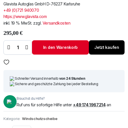
Glavista Autoglas GmbH D-76227 Karlsruhe
+49 (0)721 940070
https://www.glavista.com
inkl. 19 % MwSt.
zzgl.
Versandkosten
295,00
€
Windschutzscheibe /
Frontscheibe Volvo
V70/XC70 12-
In den Warenkorb
Jetzt kaufen
+Spiegelhalter+Regen-
Licht-Sensor+Akustik
Menge
Schneller Versand innerhalb
von 24 Stunden
Sichere und geschützte Zahlung bei jeder Bestellung
Brauchst du Hilfe?
Ruf uns für sofortige Hilfe unter
+49 174 1967214
an
Kategorie:
Windschutzscheibe