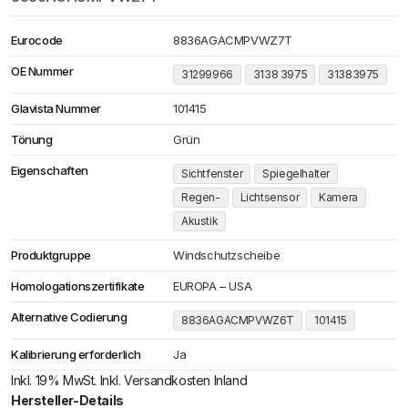
Eurocode
8836AGACMPVWZ7T
OE Nummer
31299966
3138 3975
31383975
Glavista Nummer
101415
Tönung
Grün
Eigenschaften
Sichtfenster
Spiegelhalter
Regen-
Lichtsensor
Kamera
Akustik
Produktgruppe
Windschutzscheibe
Homologationszertifikate
EUROPA – USA
Alternative Codierung
8836AGACMPVWZ6T
101415
Kalibrierung erforderlich
Ja
Inkl. 19% MwSt. Inkl. Versandkosten Inland
Hersteller-Details