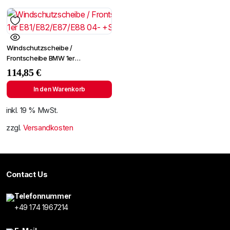
Windschutzscheibe /
Frontscheibe BMW 1er
E81/E82/E87/E88 04-
114,85
€
+Spiegelhalter
In den Warenkorb
inkl. 19 % MwSt.
zzgl.
Versandkosten
Contact Us
Telefonnummer
+49 174 1967214