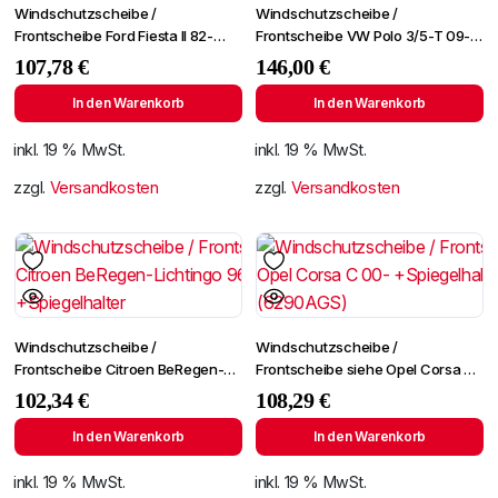
Windschutzscheibe /
Windschutzscheibe /
Frontscheibe Ford Fiesta II 82-
Frontscheibe VW Polo 3/5-T 09-
+SPF
+Spiegelhalter
107,78
€
146,00
€
In den Warenkorb
In den Warenkorb
inkl. 19 % MwSt.
inkl. 19 % MwSt.
zzgl.
Versandkosten
zzgl.
Versandkosten
Windschutzscheibe /
Windschutzscheibe /
Frontscheibe Citroen BeRegen-
Frontscheibe siehe Opel Corsa C
Lichtingo 96- +Spiegelhalter
00- +Spiegelhalter (6290AGS)
102,34
€
108,29
€
In den Warenkorb
In den Warenkorb
inkl. 19 % MwSt.
inkl. 19 % MwSt.