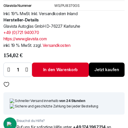
Glavista Nummer
WS/PU8370GS
Inkl. 19% MwSt. Inkl. Versandkosten Inland
Hersteller-Details
Glavista Autoglas GmbH D-76227 Karlsruhe
+49 (0)721 940070
https://www.glavista.com
inkl. 19 % MwSt.
zzgl.
Versandkosten
154,02
€
Windschutzscheibe
/ Frontscheibe
Toyota Yaris 05-
In den Warenkorb
Jetzt kaufen
3/5T+Spiegelhalter
(9 cm) Menge
Schneller Versand innerhalb
von 24 Stunden
Sichere und geschützte Zahlung bei jeder Bestellung
Brauchst du Hilfe?
Ruf uns für sofortige Hilfe unter
+49 174 1967214
an