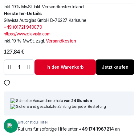
Inkl. 19% MwSt. Inkl. Versandkosten Inland
Hersteller-Details
Glavista Autoglas GmbH D-76227 Karlsruhe
+49 (0)721 940070
https://www.glavista.com
inkl. 19 % MwSt.
zzgl.
Versandkosten
127,84
€
Windschutzscheibe
/ Frontscheibe
In den Warenkorb
Jetzt kaufen
Toyota Hi-Lux 89-
Menge
Schneller Versand innerhalb
von 24 Stunden
Sichere und geschützte Zahlung bei jeder Bestellung
Brauchst du Hilfe?
Ruf uns für sofortige Hilfe unter
+49 174 1967214
an