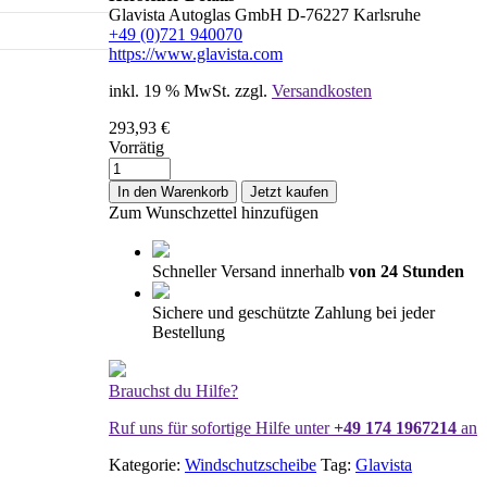
Glavista Autoglas GmbH D-76227 Karlsruhe
+49 (0)721 940070
https://www.glavista.com
inkl. 19 % MwSt.
zzgl.
Versandkosten
293,93
€
Vorrätig
Windschutzscheibe
/
In den Warenkorb
Jetzt kaufen
Frontscheibe
Zum Wunschzettel hinzufügen
Skoda
Kamiq
19-
Schneller Versand innerhalb
von 24 Stunden
+
Spiegelhalter
Sichere und geschützte Zahlung bei jeder
+
Bestellung
Akustik
+
Cam
Brauchst du Hilfe?
Menge
Ruf uns für sofortige Hilfe unter
+49 174 1967214
an
Kategorie:
Windschutzscheibe
Tag:
Glavista