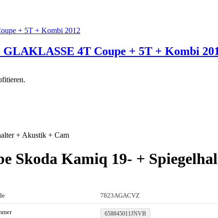
LAKLASSE 4T Coupe + 5T + Kombi 20
itieren.
alter + Akustik + Cam
be Skoda Kamiq 19- + Spiegelha
de
7823AGACVZ
mmer
658845011JNVB