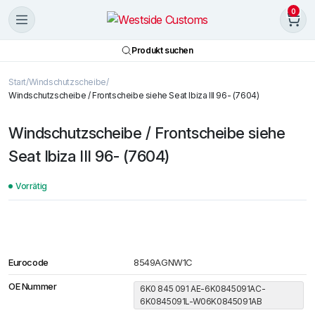
0
Produkt suchen
Start
Windschutzscheibe
Windschutzscheibe / Frontscheibe siehe Seat Ibiza III 96- (7604)
Windschutzscheibe / Frontscheibe siehe
Seat Ibiza III 96- (7604)
Vorrätig
Eurocode
8549AGNW1C
OE Nummer
6K0 845 091 AE-6K0845091AC-
6K0845091L-W06K0845091AB