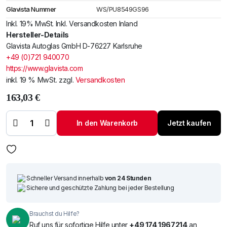
Glavista Nummer
WS/PU8549GS96
Inkl. 19% MwSt. Inkl. Versandkosten Inland
Hersteller-Details
Glavista Autoglas GmbH D-76227 Karlsruhe
+49 (0)721 940070
https://www.glavista.com
inkl. 19 % MwSt.
zzgl.
Versandkosten
163,03
€
Windschutzscheibe
/ Frontscheibe
In den Warenkorb
Jetzt kaufen
siehe Seat Ibiza III
96- (7604) Menge
Schneller Versand innerhalb
von 24 Stunden
Sichere und geschützte Zahlung bei jeder Bestellung
Brauchst du Hilfe?
Ruf uns für sofortige Hilfe unter
+49 174 1967214
an