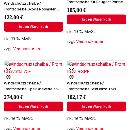
Frontscheibe für Peugeot Partner
Windschutzscheibe /
ab 1996
Frontscheibe Skoda Roomster
105,00
€
06-/Fabia 07- +Spiegelhalter
122,00
€
In den Warenkorb
In den Warenkorb
inkl. 19 % MwSt.
inkl. 19 % MwSt.
zzgl.
Versandkosten
zzgl.
Versandkosten
Windschutzscheibe /
Windschutzscheibe /
Frontscheibe Opel Chevette 75-
Frontscheibe Seat Ibiza +SPF
274,00
€
102,17
€
In den Warenkorb
In den Warenkorb
inkl. 19 % MwSt.
inkl. 19 % MwSt.
zzgl.
Versandkosten
zzgl.
Versandkosten