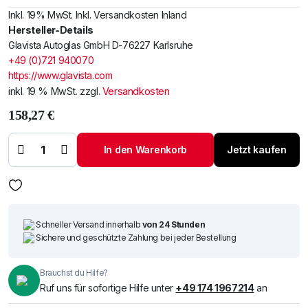
Inkl. 19% MwSt. Inkl. Versandkosten Inland
Hersteller-Details
Glavista Autoglas GmbH D-76227 Karlsruhe
+49 (0)721 940070
https://www.glavista.com
inkl. 19 % MwSt.
zzgl.
Versandkosten
158,27
€
Windschutzscheibe
/ Frontscheibe
In den Warenkorb
Jetzt kaufen
siehe Seat Arosa
97- (7607) Menge
Schneller Versand innerhalb
von 24 Stunden
Sichere und geschützte Zahlung bei jeder Bestellung
Brauchst du Hilfe?
Ruf uns für sofortige Hilfe unter
+49 174 1967214
an