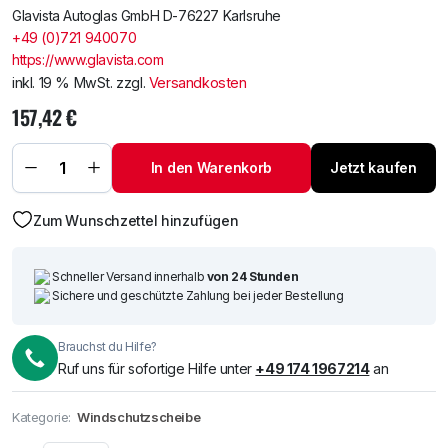
Glavista Autoglas GmbH D-76227 Karlsruhe
+49 (0)721 940070
https://www.glavista.com
inkl. 19 % MwSt.
zzgl.
Versandkosten
157,42
€
Windschutzscheibe
/ Frontscheibe
siehe Nissan
In den Warenkorb
Jetzt kaufen
Terrano 93- +
Spiegelhalter
(5990) Menge
Zum Wunschzettel hinzufügen
Schneller Versand innerhalb
von 24 Stunden
Sichere und geschützte Zahlung bei jeder Bestellung
Brauchst du Hilfe?
Ruf uns für sofortige Hilfe unter
+49 174 1967214
an
Kategorie:
Windschutzscheibe