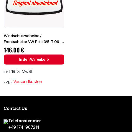
Windschutzscheibe /
Frontscheibe VW Polo 3/5-T 09-
+Spiegelhalter
146,00
€
In den Warenkorb
inkl. 19 % MwSt.
zzgl.
Versandkosten
Contact Us
Telefonnummer
+49 174 1967214