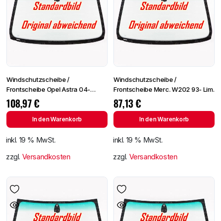
Windschutzscheibe /
Windschutzscheibe /
Frontscheibe Opel Astra 04-
Frontscheibe Merc. W202 93- Lim.
+Spiegelhalter+Sensor
108,97
€
87,13
€
In den Warenkorb
In den Warenkorb
inkl. 19 % MwSt.
inkl. 19 % MwSt.
zzgl.
Versandkosten
zzgl.
Versandkosten