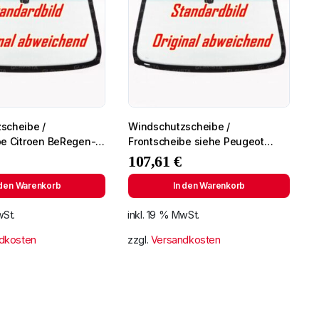
scheibe /
Windschutzscheibe /
be Citroen BeRegen-
Frontscheibe siehe Peugeot
6- +Spiegelhalter
Partner 96- (2724)
107,61
€
 den Warenkorb
In den Warenkorb
wSt.
inkl. 19 % MwSt.
dkosten
zzgl.
Versandkosten