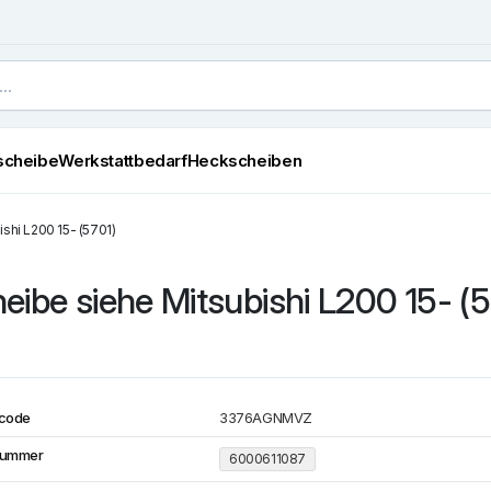
scheibe
Werkstattbedarf
Heckscheiben
shi L200 15- (5701)
ibe siehe Mitsubishi L200 15- (5
code
3376AGNMVZ
Nummer
6000611087