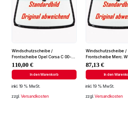
Windschutzscheibe /
Windschutzscheibe /
Frontscheibe Opel Corsa C 00-
Frontscheibe Merc. 
+Spiegelhalter
Lim.
110,00
€
87,13
€
In den Warenkorb
In den Warenk
inkl. 19 % MwSt.
inkl. 19 % MwSt.
zzgl.
Versandkosten
zzgl.
Versandkosten