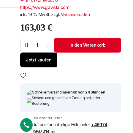
+49 (0)721 940070
https://www.glavista.com
Windschutzscheibe /
Frontscheibe Volvo FH 12-16
inkl. 19 % MwSt.
zzgl.
Versandkosten
+ FM7 / 12 LKW 1993 mit R
Weiterlesen
163,03
€
Windschutzscheibe
/ Frontscheibe
Um alle reduzierten Produk
siehe Mitsubishi
In den Warenkorb
L200 15- (5701)
Menge
Jetzt kaufen
Schneller Versand innerhalb
von 24 Stunden
Sichere und geschützte Zahlung bei jeder
Bestellung
Brauchst du Hilfe?
Ruf uns für sofortige Hilfe unter
+49 174
1967214
an