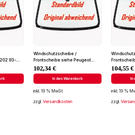
Windschutzscheibe /
Windschutz
W202 93-
Frontscheibe siehe Peugeot
Frontschei
Partner 96- (2724)
Lichtingo 9
102,34
€
104,55
€
orb
In den Warenkorb
In
inkl. 19 % MwSt.
inkl. 19 % M
zzgl.
Versandkosten
zzgl.
Versan