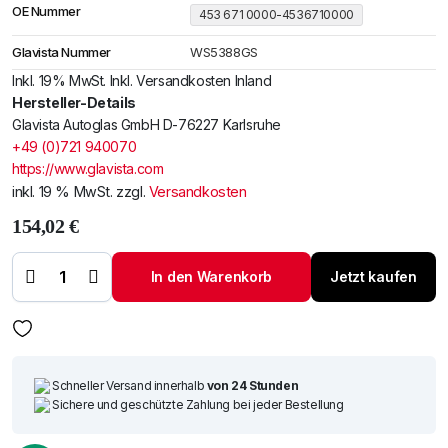
OE Nummer
453 671 0000-4536710000
Glavista Nummer
WS5388GS
Inkl. 19% MwSt. Inkl. Versandkosten Inland
Hersteller-Details
Glavista Autoglas GmbH D-76227 Karlsruhe
+49 (0)721 940070
https://www.glavista.com
inkl. 19 % MwSt.
zzgl.
Versandkosten
154,02
€
Windschutzscheibe /
Frontscheibe siehe
MCC Smart For Four
In den Warenkorb
Jetzt kaufen
14-
+Spiegelhalter(7295)
Menge
Schneller Versand innerhalb
von 24 Stunden
Sichere und geschützte Zahlung bei jeder Bestellung