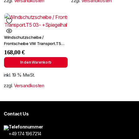
zzgl.
Versandkosten
zzgl.
Versandkosten
Windschutzscheibe /
Frontscheibe VW Transport.T5
03- +Spiegelhalter
168,00
€
In den Warenkorb
inkl. 19 % MwSt.
zzgl.
Versandkosten
Contact Us
Telefonnummer
+49 174 1967214