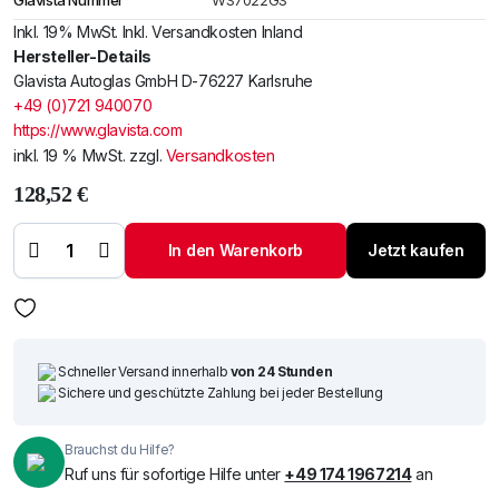
Glavista Nummer
WS7022GS
Inkl. 19% MwSt. Inkl. Versandkosten Inland
Hersteller-Details
Glavista Autoglas GmbH D-76227 Karlsruhe
+49 (0)721 940070
https://www.glavista.com
inkl. 19 % MwSt.
zzgl.
Versandkosten
128,52
€
Windschutzscheibe
/ Frontscheibe
Rover Discovery
In den Warenkorb
Jetzt kaufen
96- +Spiegelhalter
Menge
Schneller Versand innerhalb
von 24 Stunden
Sichere und geschützte Zahlung bei jeder Bestellung
Brauchst du Hilfe?
Ruf uns für sofortige Hilfe unter
+49 174 1967214
an