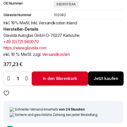
OE Nummer
68261012AA
Glavista Nummer
102082
Inkl. 19% MwSt. Inkl. Versandkosten Inland
Hersteller-Details
Glavista Autoglas GmbH D-76227 Karlsruhe
+49 (0)721 940070
https://www.glavista.com
inkl. 19 % MwSt.
zzgl.
Versandkosten
377,23
€
Windschutzscheibe
/ Frontscheibe RHD
Jeep Grand
In den Warenkorb
Jetzt kaufen
Cherokee 14-
Akustik +Cam
+Sens Menge
Schneller Versand innerhalb
von 24 Stunden
Sichere und geschützte Zahlung bei jeder Bestellung