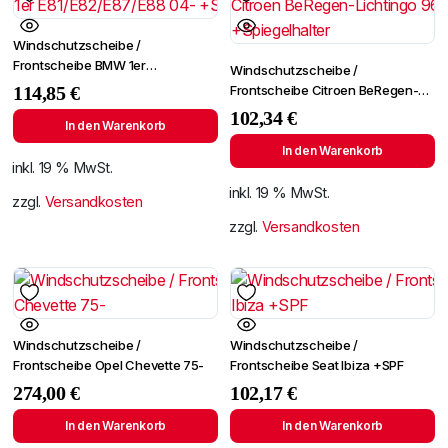
Windschutzscheibe /
Frontscheibe BMW 1er
Windschutzscheibe /
E81/E82/E87/E88 04-
Frontscheibe Citroen BeRegen-
114,85
€
+Spiegelhalter
Lichtingo 96- +Spiegelhalter
102,34
€
In den Warenkorb
In den Warenkorb
inkl. 19 % MwSt.
inkl. 19 % MwSt.
zzgl.
Versandkosten
zzgl.
Versandkosten
Windschutzscheibe /
Windschutzscheibe /
Frontscheibe Opel Chevette 75-
Frontscheibe Seat Ibiza +SPF
274,00
€
102,17
€
In den Warenkorb
In den Warenkorb