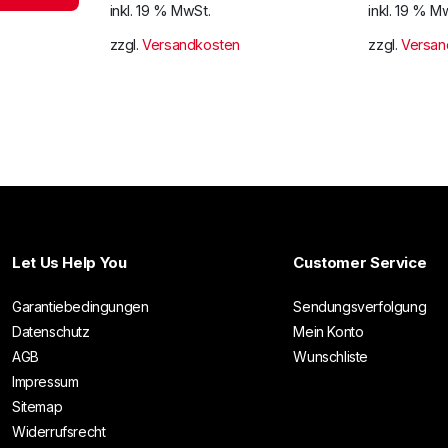
inkl. 19 % MwSt.
inkl. 19 % M
zzgl.
Versandkosten
zzgl.
Versan
Let Us Help You
Customer Service
Garantiebedingungen
Sendungsverfolgung
Datenschutz
Mein Konto
AGB
Wunschliste
Impressum
Sitemap
Widerrufsrecht