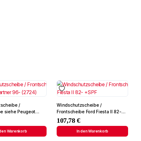
scheibe /
Windschutzscheibe /
ehe Peugeot
Frontscheibe Ford Fiesta II 82-
 (2724)
+SPF
107,78
€
 den Warenkorb
In den Warenkorb