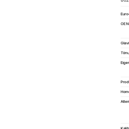
86
Euro
OE 
Glav
Tön
Eige
Prod
Homo
Alte
Kalib