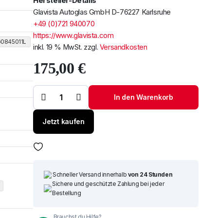
Hersteller-Details
Glavista Autoglas GmbH D-76227 Karlsruhe
+49 (0)721 940070
https://www.glavista.com
0845011L
inkl. 19 % MwSt.
zzgl.
Versandkosten
175,00
€
Um alle reduzierten Produk
Windschutzscheibe
/ Frontscheibe
Passat B8 ab 2014
Sichtfenster,
In den Warenkorb
Spiegelhalter,
Regen-,
Lichtsensor, Akustik
Menge
Jetzt kaufen
Schneller Versand innerhalb
von 24 Stunden
Sichere und geschützte Zahlung bei jeder
Bestellung
Brauchst du Hilfe?