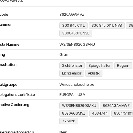
26AGAMVZ
code
8626AGAMVZ
Nummer
3G0 845 011 L
3G0 845 011 L NVB
3G
3G0845011LNVB
ista Nummer
WS/SEN8626GSAKU
ung
Grün
nschaften
Sichtfenster
Spiegelhalter
Regen-
Lichtsensor
Akustik
uktgruppe
Windschutzscheibe
logationszertifikate
EUROPA – USA
rnative Codierung
WS/SEN8626GSAKU
8626AGAMVWZ
8626AGSMVZ
4034744
8504151101
776026
rierung erforderlich
Nein