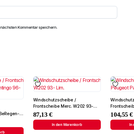
n nächsten Kommentar speichern.
Windschutzscheibe /
Windschutz
Frontscheibe Merc. W202 93-
Frontscheibe si
Lim.
Partner 96-
87,13
€
104,55
€
 BeRegen-
lhalter
In den Warenkorb
In
orb