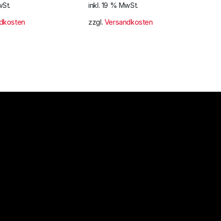
wSt.
inkl. 19 % MwSt.
dkosten
zzgl.
Versandkosten