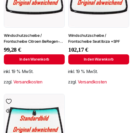
Windschutzscheibe /
Windschutzscheibe /
Frontscheibe Citroen BeRegen-
Frontscheibe Seat Ibiza +SPF
Lichtingo 96- +Spiegelhalter
99,28
€
102,17
€
In den Warenkorb
In den Warenkorb
inkl. 19 % MwSt.
inkl. 19 % MwSt.
zzgl.
Versandkosten
zzgl.
Versandkosten