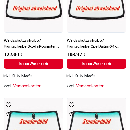
Windschutzscheibe /
Windschutzscheibe /
Frontscheibe Skoda Roomster
Frontscheibe Opel Astra 04-
06-/Fabia 07- +Spiegelhalter
+Spiegelhalter+Sensor
122,00
€
108,97
€
In den Warenkorb
In den Warenkorb
inkl. 19 % MwSt.
inkl. 19 % MwSt.
zzgl.
Versandkosten
zzgl.
Versandkosten