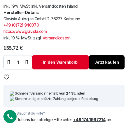
Inkl. 19% MwSt. Inkl. Versandkosten Inland
Hersteller-Details
Glavista Autoglas GmbH D-76227 Karlsruhe
+49 (0)721 940070
https://www.glavista.com
inkl. 19 % MwSt.
zzgl.
Versandkosten
155,72
€
Windschutzscheibe
/ Frontscheibe MAN
TG-A (L+M) 00-
In den Warenkorb
Jetzt kaufen
6,26mm dicke
Menge
Schneller Versand innerhalb
von 24 Stunden
Sichere und geschützte Zahlung bei jeder Bestellung
Brauchst du Hilfe?
Ruf uns für sofortige Hilfe unter
+49 174 1967214
an