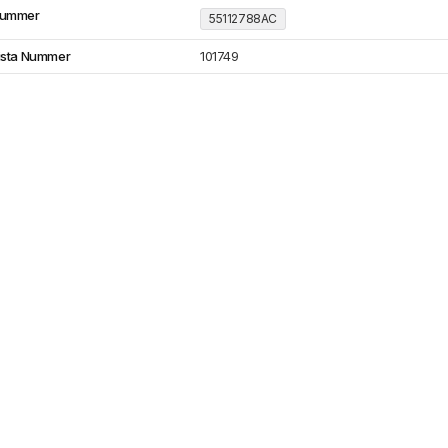
Nummer
55112788AC
ista Nummer
101749