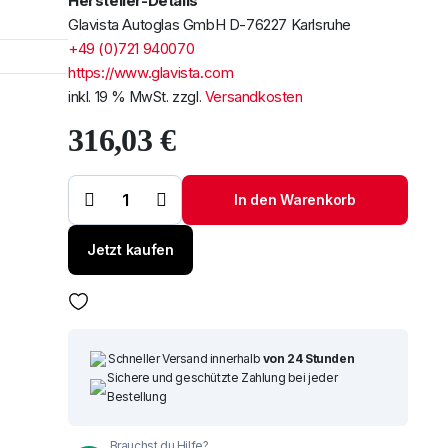
Hersteller-Details
Glavista Autoglas GmbH D-76227 Karlsruhe
+49 (0)721 940070
https://www.glavista.com
inkl. 19 % MwSt.
zzgl.
Versandkosten
316,03
€
Um alle reduzierten Produk
Windschutzscheibe
/ Frontscheibe
Jeep Compass 17-
In den Warenkorb
+ Spiegelhalter +
Akustik + Cam +
Sens Menge
Jetzt kaufen
Schneller Versand innerhalb
von 24 Stunden
Sichere und geschützte Zahlung bei jeder
Bestellung
Brauchst du Hilfe?