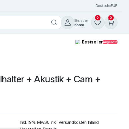
Deutsch
EUR
0
0
Eintragen
Konto
Bestseller
Angebote
lhalter + Akustik + Cam +
Windschutzscheibe /
Frontscheibe Volvo FH 12-16
+ FM7 / 12 LKW 1993 mit R
Weiterlesen
Inkl. 19% MwSt. Inkl. Versandkosten Inland