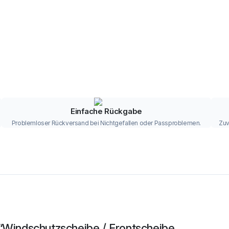
Einfache Rückgabe
Problemloser Rückversand bei Nichtgefallen oder Passproblemen.
Zuv
 “Windschutzscheibe / Frontscheibe