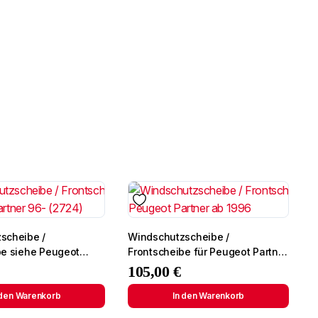
scheibe /
Windschutzscheibe /
ehe Peugeot
Frontscheibe für Peugeot Partner
 (2724)
ab 1996
105,00
€
 den Warenkorb
In den Warenkorb