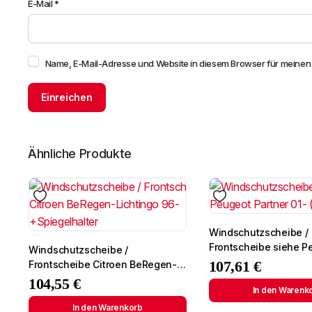
E-Mail
*
Name, E-Mail-Adresse und Website in diesem Browser für meine
Ähnliche Produkte
Windschutzscheibe /
Frontscheibe siehe P
Windschutzscheibe /
Partner 01- (2724)
107,61
€
Frontscheibe Citroen BeRegen-
Lichtingo 96- +Spiegelhalter
104,55
€
In den Warenk
In den Warenkorb