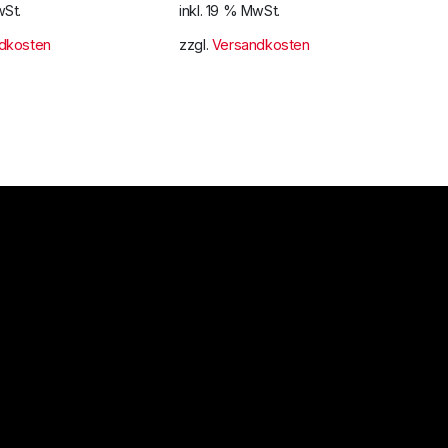
wSt.
inkl. 19 % MwSt.
dkosten
zzgl.
Versandkosten