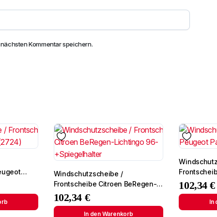
n nächsten Kommentar speichern.
Windschutz
eugeot
Frontscheibe si
Windschutzscheibe /
Partner 96-
102,34
€
Frontscheibe Citroen BeRegen-
Lichtingo 96- +Spiegelhalter
102,34
€
orb
In
In den Warenkorb