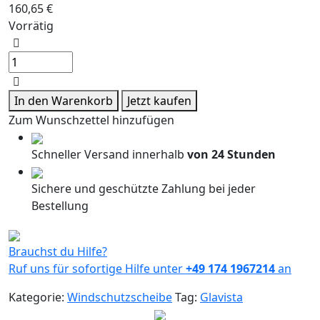
160,65
€
Vorrätig
Windschutzscheibe
/
Frontscheibe
Hyundai
In den Warenkorb
Jetzt kaufen
Matrix
Zum Wunschzettel hinzufügen
01-
5-
Schneller Versand innerhalb
von 24 Stunden
Türig+Spiegelhalter
Menge
Sichere und geschützte Zahlung bei jeder
Bestellung
Brauchst du Hilfe?
Ruf uns für sofortige Hilfe unter
+49 174 1967214
an
Kategorie:
Windschutzscheibe
Tag:
Glavista