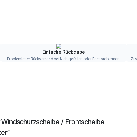
Einfache Rückgabe
Problemloser Rückversand bei Nichtgefallen oder Passproblemen.
Zuv
 “Windschutzscheibe / Frontscheibe
ter”