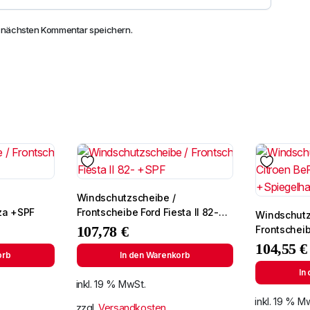
n nächsten Kommentar speichern.
Windschutzscheibe /
iza +SPF
Frontscheibe Ford Fiesta II 82-
Windschutz
+SPF
107,78
€
Frontschei
Lichtingo 9
104,55
€
orb
In den Warenkorb
In
inkl. 19 % MwSt.
inkl. 19 % M
zzgl.
Versandkosten