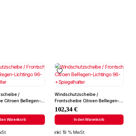
scheibe /
Windschutzscheibe /
be Citroen BeRegen-
Frontscheibe Citroen BeRegen-
6- +Spiegelhalter
Lichtingo 96- +Spiegelhalter
102,34
€
 den Warenkorb
In den Warenkorb
wSt.
inkl. 19 % MwSt.