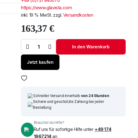
+49 (0)721 940070
https://www.glavista.com
inkl. 19 % MwSt.
zzgl.
Versandkosten
163,37
€
Windschutzscheibe /
Frontscheibe FIAT
Um alle reduzierten Produk
500 Cabrio 15- +
In den Warenkorb
Sensor+Spiegelhalter
Menge
Jetzt kaufen
Schneller Versand innerhalb
von 24 Stunden
Sichere und geschützte Zahlung bei jeder
Bestellung
Brauchst du Hilfe?
Ruf uns für sofortige Hilfe unter
+49 174
1967214
an