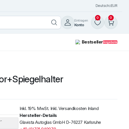
Deutsch
EUR
0
0
Eintragen
Konto
Bestseller
Angebote
or+Spiegelhalter
Windschutzscheibe /
Frontscheibe Volvo FH 12-16
+ FM7 / 12 LKW 1993 mit R
Weiterlesen
Inkl. 19% MwSt. Inkl. Versandkosten Inland
Hersteller-Details
4-
Glavista Autoglas GmbH D-76227 Karlsruhe