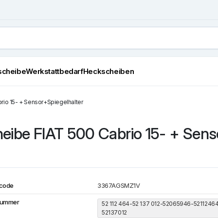
scheibe
Werkstattbedarf
Heckscheiben
rio 15- + Sensor+Spiegelhalter
eibe FIAT 500 Cabrio 15- + Sens
code
3367AGSMZ1V
Nummer
52 112 464-52 137 012-52065946-5211246
52137012