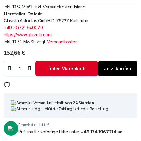
Inkl. 19% MwSt. Inkl. Versandkosten Inland
Hersteller-Details
Glavista Autoglas GmbH D-76227 Karlsruhe
+49 (0)721 940070
https://www.glavista.com
inkl. 19 % MwSt.
zzgl.
Versandkosten
152,66
€
Windschutzscheibe
/ Frontscheibe
Citroen Xsara
In den Warenkorb
Jetzt kaufen
Picasso 04-
+Spiegelhalter
Menge
Schneller Versand innerhalb
von 24 Stunden
Sichere und geschützte Zahlung bei jeder Bestellung
Brauchst du Hilfe?
Ruf uns für sofortige Hilfe unter
+49 174 1967214
an