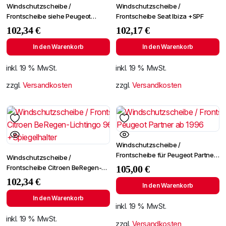
Windschutzscheibe /
Windschutzscheibe /
Frontscheibe siehe Peugeot
Frontscheibe Seat Ibiza +SPF
Partner 96- (2724)
102,34
€
102,17
€
In den Warenkorb
In den Warenkorb
inkl. 19 % MwSt.
inkl. 19 % MwSt.
zzgl.
Versandkosten
zzgl.
Versandkosten
Windschutzscheibe /
Frontscheibe für Peugeot Partner
Windschutzscheibe /
ab 1996
Frontscheibe Citroen BeRegen-
105,00
€
Lichtingo 96- +Spiegelhalter
102,34
€
In den Warenkorb
In den Warenkorb
inkl. 19 % MwSt.
inkl. 19 % MwSt.
zzgl.
Versandkosten