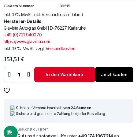
Glavista Nummer
100515
Inkl. 19% MwSt. Inkl. Versandkosten Inland
Hersteller-Details
Glavista Autoglas GmbH D-76227 Karlsruhe
+49 (0)721 940070
https://www.glavista.com
inkl. 19 % MwSt.
zzgl.
Versandkosten
153,51
€
Windschutzscheibe /
Frontscheibe Citroen C5 08-
In den Warenkorb
Jetzt kaufen
+Spiegelhalter+Akustik+ohne
Ra. Menge
Schneller Versand innerhalb
von 24 Stunden
Sichere und geschützte Zahlung bei jeder Bestellung
Brauchst du Hilfe?
Ruf uns für sofortige Hilfe unter
+49 174 1967214
an