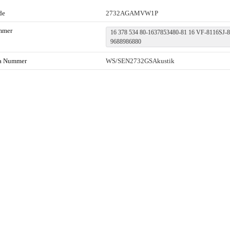
de
2732AGAMVW1P
mmer
16 378 534 80-1637853480-81 16 VF-8116SJ
9688986880
ta Nummer
WS/SEN2732GSAkustik