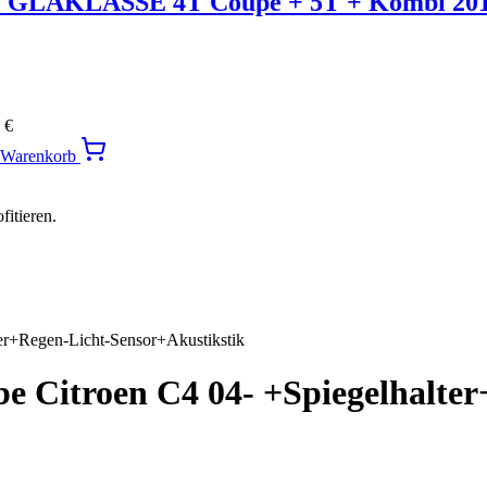
LAKLASSE 4T Coupe + 5T + Kombi 20
0
€
n Warenkorb
itieren.
ter+Regen-Licht-Sensor+Akustikstik
be Citroen C4 04- +Spiegelhalte