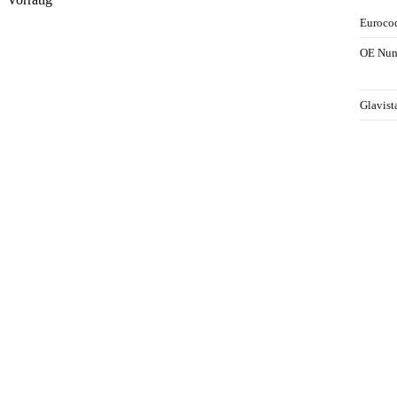
Euroco
OE Nu
Glavis