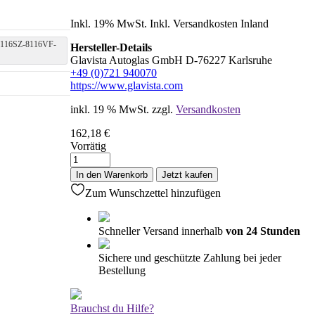
Inkl. 19% MwSt. Inkl. Versandkosten Inland
-8116SZ-8116VF-
Hersteller-Details
Glavista Autoglas GmbH D-76227 Karlsruhe
+49 (0)721 940070
https://www.glavista.com
inkl. 19 % MwSt.
zzgl.
Versandkosten
162,18
€
Vorrätig
Windschutzscheibe
/
In den Warenkorb
Jetzt kaufen
Frontscheibe
Zum Wunschzettel hinzufügen
Citroen
C4
04-
Schneller Versand innerhalb
von 24 Stunden
+Spiegelhalter+Regen-
Licht-
Sichere und geschützte Zahlung bei jeder
Sensor+Akustikstik
Bestellung
Menge
Brauchst du Hilfe?