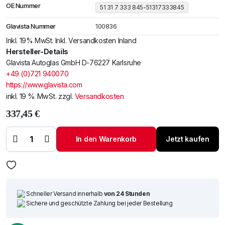
OE Nummer
51 31 7 333 845-51317333845
Glavista Nummer
100836
Inkl. 19% MwSt. Inkl. Versandkosten Inland
Hersteller-Details
Glavista Autoglas GmbH D-76227 Karlsruhe
+49 (0)721 940070
https://www.glavista.com
inkl. 19 % MwSt.
zzgl.
Versandkosten
337,45
€
Windschutzscheibe /
Frontscheibe BMW
7er F01/02/04 12-
In den Warenkorb
Jetzt kaufen
+Regen-Licht-
Sensor+LDW+Akustik
Menge
Schneller Versand innerhalb
von 24 Stunden
Sichere und geschützte Zahlung bei jeder Bestellung