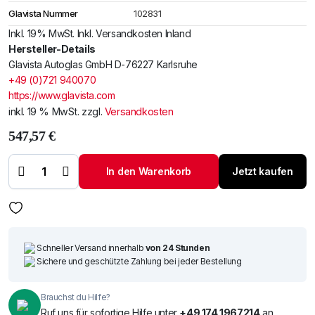
Glavista Nummer
102831
Inkl. 19% MwSt. Inkl. Versandkosten Inland
Hersteller-Details
Glavista Autoglas GmbH D-76227 Karlsruhe
+49 (0)721 940070
https://www.glavista.com
inkl. 19 % MwSt.
zzgl.
Versandkosten
547,57
€
Windschutzscheibe /
Frontscheibe AUDI Q8 18-
In den Warenkorb
Jetzt kaufen
+Akustik+Sens+Spurhaltwarn
Menge
Schneller Versand innerhalb
von 24 Stunden
Sichere und geschützte Zahlung bei jeder Bestellung
Brauchst du Hilfe?
Ruf uns für sofortige Hilfe unter
+49 174 1967214
an