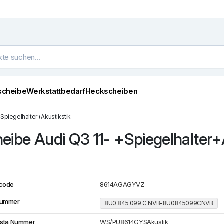
scheibe
Werkstattbedarf
Heckscheiben
Spiegelhalter+Akustikstik
eibe Audi Q3 11- +Spiegelhalter+
code
8614AGAGYVZ
Nummer
8U0 845 099 C NVB-8U0845099CNVB
ista Nummer
WS/PU8614GYSAkustik