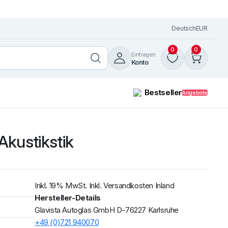
Deutsch
EUR
0
0
Eintragen
Konto
Bestseller
Angebote
Akustikstik
Zum Wunschzettel
hinzufügen
Windschutzscheibe /
Frontscheibe Volvo FH 12-16
+ FM7 / 12 LKW 1993 mit R
Weiterlesen
Inkl. 19% MwSt. Inkl. Versandkosten Inland
Hersteller-Details
Glavista Autoglas GmbH D-76227 Karlsruhe
+49 (0)721 940070