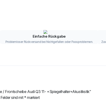
Einfache Rückgabe
Problemloser Rückversand bei Nichtgefallen oder Passproblemen.
Zuv
e / Frontscheibe Audi Q3 11- +Spiegelhalter+Akustikstik”
 Felder sind mit
*
markiert