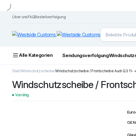
Über uns
FAQ
Bestellverfolgung
Alle Kategorien
Sendungsverfolgung
Windschutz
Start
Windschutzscheibe
Windschutzscheibe / Frontscheibe Audi Q3 11- +
Windschutzscheibe / Frontsch
Vorrätig
Euro
OE 
Glav