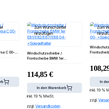
el
Zum Wunschzettel
Zum W
hinzufügen
hinzuf
Windschutz
rsa C 00-
Frontschei
Windschutzscheibe /
00- +Spieg
Frontscheibe BMW 1er
E81/E82/E87/E88 04-
108,2
+Spiegelhalter
114,85
€
rb
In de
In den Warenkorb
inkl. 19 % 
inkl. 19 % MwSt.
zzgl.
Versa
zzgl.
Versandkosten