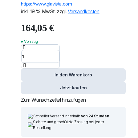
https://www.glavista.com
inkl. 19 % MwSt.
zzgl.
Versandkosten
164,05
€
Windschutzscheibe /
Vorrätig
Frontscheibe Audi Q3 11-
+Spiegelhalter+Akustikstik
Menge
Um alle reduzierten Produk
In den Warenkorb
Jetzt kaufen
Zum Wunschzettel hinzufügen
Schneller Versand innerhalb
von 24 Stunden
Sichere und geschützte Zahlung bei jeder
Bestellung