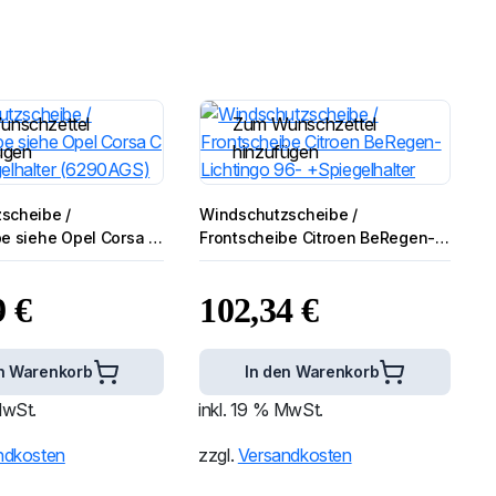
unschzettel
Zum Wunschzettel
ügen
hinzufügen
scheibe /
Windschutzscheibe /
be siehe Opel Corsa C
Frontscheibe Citroen BeRegen-
elhalter (6290AGS)
Lichtingo 96- +Spiegelhalter
9
€
102,34
€
n Warenkorb
In den Warenkorb
MwSt.
inkl. 19 % MwSt.
ndkosten
zzgl.
Versandkosten