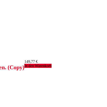
149,77
€
In den Warenkorb
en. (Copy)