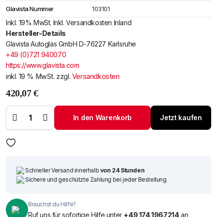
Glavista Nummer
103101
Inkl. 19% MwSt. Inkl. Versandkosten Inland
Hersteller-Details
Glavista Autoglas GmbH D-76227 Karlsruhe
+49 (0)721 940070
https://www.glavista.com
inkl. 19 % MwSt.
zzgl.
Versandkosten
420,07
€
Windschutzscheibe /
Frontscheibe Tesla S
16-
In den Warenkorb
Jetzt kaufen
+Akustik+Kam+Sensor
Menge
Schneller Versand innerhalb
von 24 Stunden
Sichere und geschützte Zahlung bei jeder Bestellung
Brauchst du Hilfe?
Ruf uns für sofortige Hilfe unter
+49 174 1967214
an