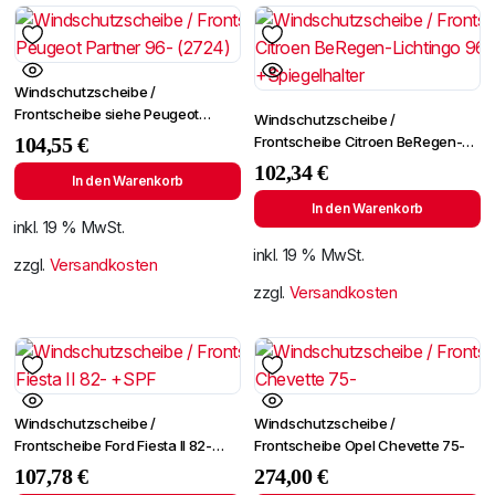
Windschutzscheibe /
Frontscheibe siehe Peugeot
Windschutzscheibe /
Partner 96- (2724)
Frontscheibe Citroen BeRegen-
104,55
€
Lichtingo 96- +Spiegelhalter
102,34
€
In den Warenkorb
In den Warenkorb
inkl. 19 % MwSt.
inkl. 19 % MwSt.
zzgl.
Versandkosten
zzgl.
Versandkosten
Windschutzscheibe /
Windschutzscheibe /
Frontscheibe Ford Fiesta II 82-
Frontscheibe Opel Chevette 75-
+SPF
107,78
€
274,00
€