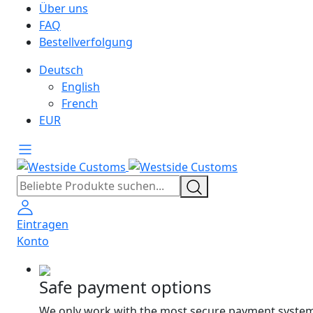
Über uns
FAQ
Bestellverfolgung
Deutsch
English
French
EUR
Eintragen
Konto
Safe payment options
We only work with the most secure payment system