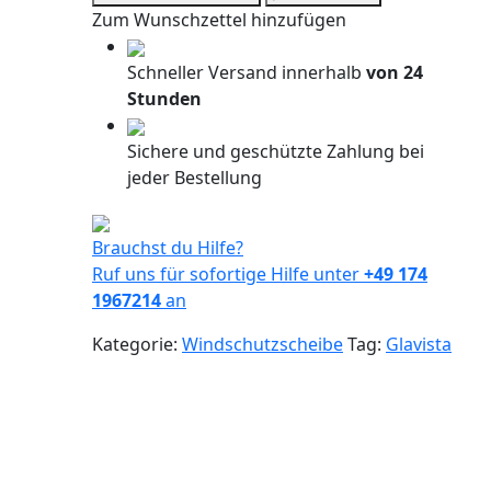
Frontscheibe
Zum Wunschzettel hinzufügen
Tesla
3
Schneller Versand innerhalb
von 24
17-
Stunden
+
Sensor+Kam+VIN
Sichere und geschützte Zahlung bei
Menge
jeder Bestellung
Brauchst du Hilfe?
Ruf uns für sofortige Hilfe unter
+49 174
1967214
an
Kategorie:
Windschutzscheibe
Tag:
Glavista