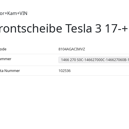
nsor+Kam+VIN
rontscheibe Tesla 3 17
code
8104AGACIMVZ
ummer
1466 270 S0C-146627000C-146627060B-
sta Nummer
102536