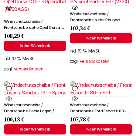
Windschutzscheibe /
Frontscheibe siehe Peugeot
Windschutzscheibe /
Partner 96- (2724)
Frontscheibe siehe Opel Corsa C
102,34
€
00- +Spiegelhalter (6290AGS)
108,29
€
In den Warenkorb
In den Warenkorb
inkl. 19 % MwSt.
inkl. 19 % MwSt.
zzgl.
Versandkosten
zzgl.
Versandkosten
Windschutzscheibe /
Windschutzscheibe /
Frontscheibe Dacia Logan /
Frontscheibe Ford Escort III 80-
Sandero 13- +Spiegelhalter
+SPF
100,13
€
107,78
€
In den Warenkorb
In den Warenkorb