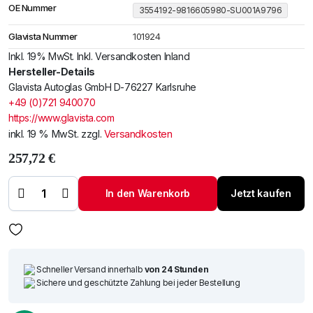
OE Nummer
3554192-9816605980-SU001A9796
Glavista Nummer
101924
Inkl. 19% MwSt. Inkl. Versandkosten Inland
Hersteller-Details
Glavista Autoglas GmbH D-76227 Karlsruhe
+49 (0)721 940070
https://www.glavista.com
inkl. 19 % MwSt.
zzgl.
Versandkosten
257,72
€
Windschutzscheibe
/ Frontscheibe
siehe Peugeot
In den Warenkorb
Jetzt kaufen
Partner 18-
Akustik+Cam+Sen
(2763) Menge
Schneller Versand innerhalb
von 24 Stunden
Sichere und geschützte Zahlung bei jeder Bestellung