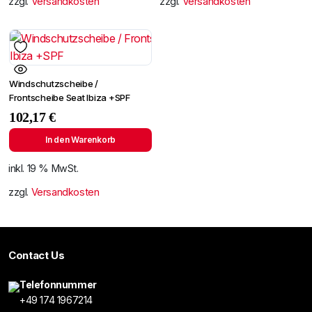
zzgl.
Versandkosten
zzgl.
Versandkosten
Windschutzscheibe /
Frontscheibe Seat Ibiza +SPF
102,17
€
In den Warenkorb
inkl. 19 % MwSt.
zzgl.
Versandkosten
Contact Us
Telefonnummer
+49 174 1967214