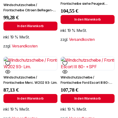
Frontscheibe siehe Peugeot
Windschutzscheibe /
Partner 96- (2724)
Frontscheibe Citroen BeRegen-
104,55
€
Lichtingo 96- +Spiegelhalter
99,28
€
In den Warenkorb
In den Warenkorb
inkl. 19 % MwSt.
inkl. 19 % MwSt.
zzgl.
Versandkosten
zzgl.
Versandkosten
Windschutzscheibe /
Windschutzscheibe /
Frontscheibe Merc. W202 93- Lim.
Frontscheibe Ford Escort III 80-
+SPF
87,13
€
107,78
€
In den Warenkorb
In den Warenkorb
inkl. 19 % MwSt.
inkl. 19 % MwSt.