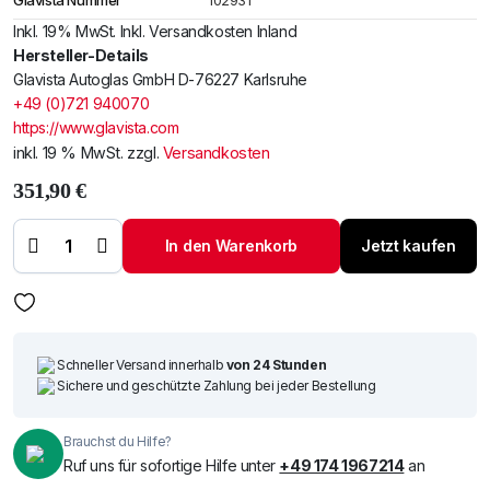
Glavista Nummer
102931
Inkl. 19% MwSt. Inkl. Versandkosten Inland
Hersteller-Details
Glavista Autoglas GmbH D-76227 Karlsruhe
+49 (0)721 940070
https://www.glavista.com
inkl. 19 % MwSt.
zzgl.
Versandkosten
351,90
€
Windschutzscheibe
/ Frontscheibe
Scania R/S/G/P/L
In den Warenkorb
Jetzt kaufen
23- +E-
Kam+Sensor
Menge
Schneller Versand innerhalb
von 24 Stunden
Sichere und geschützte Zahlung bei jeder Bestellung
Brauchst du Hilfe?
Ruf uns für sofortige Hilfe unter
+49 174 1967214
an