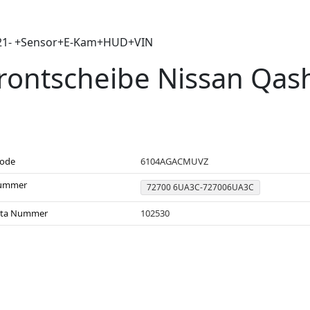
i 21- +Sensor+E-Kam+HUD+VIN
rontscheibe Nissan Qas
code
6104AGACMUVZ
ummer
72700 6UA3C-727006UA3C
sta Nummer
102530