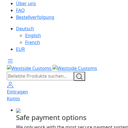
Über uns
FAQ
Bestellverfolgung
Deutsch
English
French
EUR
Eintragen
Konto
Safe payment options
We only work with the most secure payment system