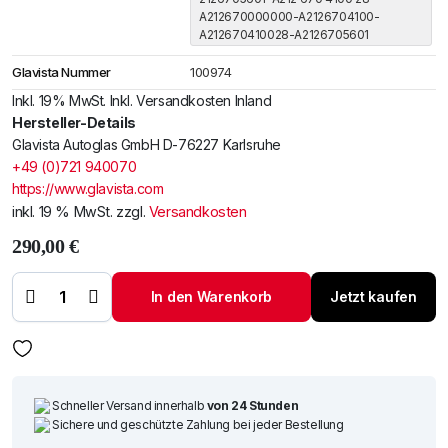
A212670000000-A2126704100-
A212670410028-A2126705601
Glavista Nummer
100974
Inkl. 19% MwSt. Inkl. Versandkosten Inland
Hersteller-Details
Glavista Autoglas GmbH D-76227 Karlsruhe
+49 (0)721 940070
https://www.glavista.com
inkl. 19 % MwSt.
zzgl.
Versandkosten
290,00
€
Windschutzscheibe
/ Frontscheibe
Merc. W212 10-
In den Warenkorb
Jetzt kaufen
+Sensor+LDW
Menge
Schneller Versand innerhalb
von 24 Stunden
Sichere und geschützte Zahlung bei jeder Bestellung