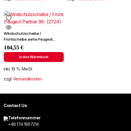
Windschutzscheibe /
Frontscheibe siehe Peugeot
Partner 96- (2724)
104,55
€
In den Warenkorb
inkl. 19 % MwSt.
zzgl.
Versandkosten
Contact Us
Telefonnummer
+49 174 1967214