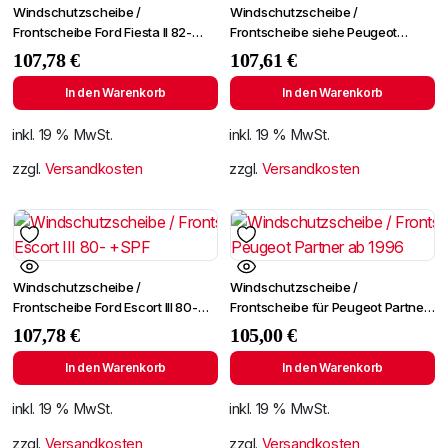
Windschutzscheibe /
Windschutzscheibe /
Frontscheibe Ford Fiesta II 82-
Frontscheibe siehe Peugeot
+SPF
Partner 96- (2724)
107,78
€
107,61
€
In den Warenkorb
In den Warenkorb
inkl. 19 % MwSt.
inkl. 19 % MwSt.
zzgl.
Versandkosten
zzgl.
Versandkosten
Windschutzscheibe /
Windschutzscheibe /
Frontscheibe Ford Escort III 80-
Frontscheibe für Peugeot Partner
+SPF
ab 1996
107,78
€
105,00
€
In den Warenkorb
In den Warenkorb
inkl. 19 % MwSt.
inkl. 19 % MwSt.
zzgl.
Versandkosten
zzgl.
Versandkosten