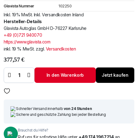
Glavista Nummer
102250
Inkl. 19% MwSt. Inkl. Versandkosten Inland
Hersteller-Details
Glavista Autoglas GmbH D-76227 Karlsruhe
+49 (0)721 940070
https://www.glavista.com
inkl. 19 % MwSt.
zzgl.
Versandkosten
377,57
€
Windschutzscheibe
/ Frontscheibe
Land Rover
In den Warenkorb
Jetzt kaufen
Discovery 18-
+Akustik +Cam
+Sens Menge
Schneller Versand innerhalb
von 24 Stunden
Sichere und geschützte Zahlung bei jeder Bestellung
Brauchst du Hilfe?
Ruf uns für sofortige Hilfe unter
+49 174 1967214
an