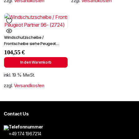
zzgl.
Versandkosten
zzgl.
Versandkosten
Windschutzscheibe /
Frontscheibe siehe Peugeot
Partner 96- (2724)
104,55
€
In den Warenkorb
inkl. 19 % MwSt.
zzgl.
Versandkosten
Contact Us
Telefonnummer
+49 174 1967214