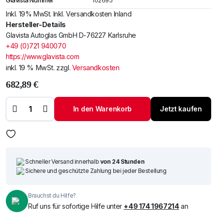
Glavista Nummer
102695
Inkl. 19% MwSt. Inkl. Versandkosten Inland
Hersteller-Details
Glavista Autoglas GmbH D-76227 Karlsruhe
+49 (0)721 940070
https://www.glavista.com
inkl. 19 % MwSt.
zzgl.
Versandkosten
682,89
€
Windschutzscheibe /
Frontscheibe Kia EV6 21-
In den Warenkorb
Jetzt kaufen
+Akustik+Sensor+Kam+HUD
Menge
Schneller Versand innerhalb
von 24 Stunden
Sichere und geschützte Zahlung bei jeder Bestellung
Brauchst du Hilfe?
Ruf uns für sofortige Hilfe unter
+49 174 1967214
an