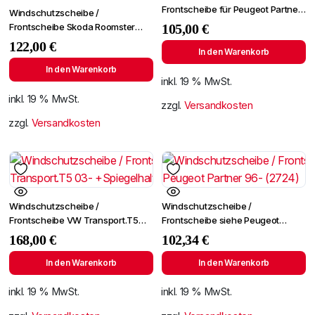
Frontscheibe für Peugeot Partner
Windschutzscheibe /
ab 1996
Frontscheibe Skoda Roomster
105,00
€
06-/Fabia 07- +Spiegelhalter
122,00
€
In den Warenkorb
In den Warenkorb
inkl. 19 % MwSt.
inkl. 19 % MwSt.
zzgl.
Versandkosten
zzgl.
Versandkosten
Windschutzscheibe /
Windschutzscheibe /
Frontscheibe VW Transport.T5
Frontscheibe siehe Peugeot
03- +Spiegelhalter
Partner 96- (2724)
168,00
€
102,34
€
In den Warenkorb
In den Warenkorb
inkl. 19 % MwSt.
inkl. 19 % MwSt.