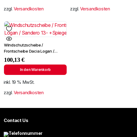
zzgl.
Versandkosten
zzgl.
Versandkosten
Windschutzscheibe /
Frontscheibe Dacia Logan /
Sandero 13- +Spiegelhalter
100,13
€
In den Warenkorb
inkl. 19 % MwSt.
zzgl.
Versandkosten
Contact Us
Telefonnummer