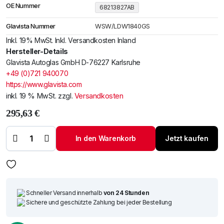
OE Nummer
68213827AB
Glavista Nummer
WSW/LDW1840GS
Inkl. 19% MwSt. Inkl. Versandkosten Inland
Hersteller-Details
Glavista Autoglas GmbH D-76227 Karlsruhe
+49 (0)721 940070
https://www.glavista.com
inkl. 19 % MwSt.
zzgl.
Versandkosten
295,63
€
Windschutzscheibe /
Frontscheibe Jeep Grand
Cherokee 11-
In den Warenkorb
Jetzt kaufen
+Spiegelhalter+Sensor+LDW
Menge
Schneller Versand innerhalb
von 24 Stunden
Sichere und geschützte Zahlung bei jeder Bestellung