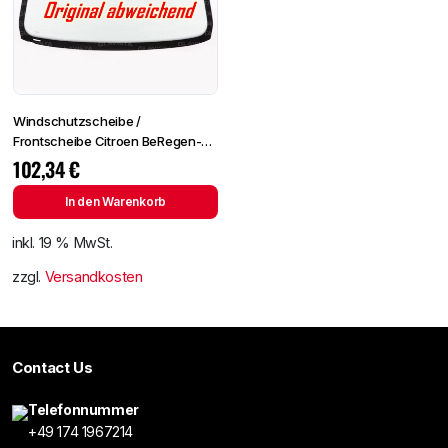
Windschutzscheibe /
Frontscheibe Citroen BeRegen-
Lichtingo 96- +Spiegelhalter
102,34
€
In den Warenkorb
inkl. 19 % MwSt.
zzgl.
Versandkosten
Contact Us
Telefonnummer
+49 174 1967214