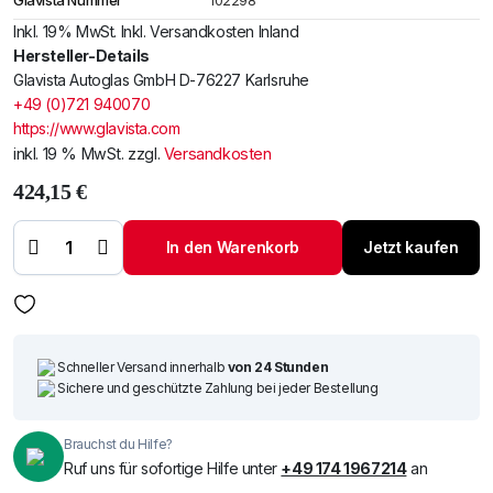
Glavista Nummer
102298
Inkl. 19% MwSt. Inkl. Versandkosten Inland
Hersteller-Details
Glavista Autoglas GmbH D-76227 Karlsruhe
+49 (0)721 940070
https://www.glavista.com
inkl. 19 % MwSt.
zzgl.
Versandkosten
424,15
€
Windschutzscheibe
/ Frontscheibe Ford
Mondeo 14- +
In den Warenkorb
Jetzt kaufen
Akustik + Cam +
Sens Menge
Schneller Versand innerhalb
von 24 Stunden
Sichere und geschützte Zahlung bei jeder Bestellung
Brauchst du Hilfe?
Ruf uns für sofortige Hilfe unter
+49 174 1967214
an