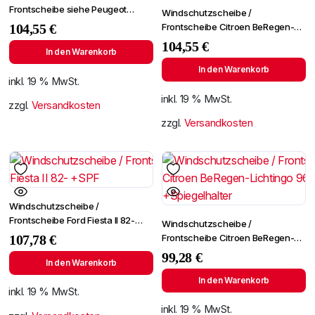
Frontscheibe siehe Peugeot
Windschutzscheibe /
Partner 96- (2724)
Frontscheibe Citroen BeRegen-
104,55
€
Lichtingo 96- +Spiegelhalter
104,55
€
In den Warenkorb
In den Warenkorb
inkl. 19 % MwSt.
inkl. 19 % MwSt.
zzgl.
Versandkosten
zzgl.
Versandkosten
Windschutzscheibe /
Frontscheibe Ford Fiesta II 82-
Windschutzscheibe /
+SPF
Frontscheibe Citroen BeRegen-
107,78
€
Lichtingo 96- +Spiegelhalter
99,28
€
In den Warenkorb
In den Warenkorb
inkl. 19 % MwSt.
inkl. 19 % MwSt.