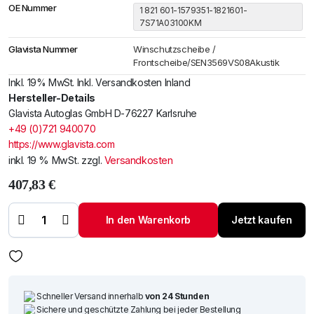
OE Nummer
1 821 601-1579351-1821601-
7S71A03100KM
Glavista Nummer
Winschutzscheibe /
Frontscheibe/SEN3569VS08Akustik
Inkl. 19% MwSt. Inkl. Versandkosten Inland
Hersteller-Details
Glavista Autoglas GmbH D-76227 Karlsruhe
+49 (0)721 940070
https://www.glavista.com
inkl. 19 % MwSt.
zzgl.
Versandkosten
407,83
€
Windschutzscheibe /
Frontscheibe Ford
Mondeo 08-
In den Warenkorb
Jetzt kaufen
+Spiegelhalter+Sensor
(oval)+Akustik Menge
Schneller Versand innerhalb
von 24 Stunden
Sichere und geschützte Zahlung bei jeder Bestellung