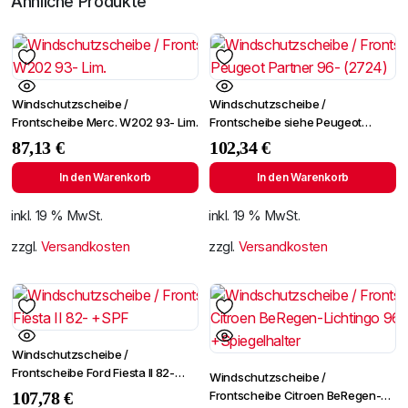
Ähnliche Produkte
Windschutzscheibe /
Windschutzscheibe /
Frontscheibe Merc. W202 93- Lim.
Frontscheibe siehe Peugeot
Partner 96- (2724)
87,13
€
102,34
€
In den Warenkorb
In den Warenkorb
inkl. 19 % MwSt.
inkl. 19 % MwSt.
zzgl.
Versandkosten
zzgl.
Versandkosten
Windschutzscheibe /
Frontscheibe Ford Fiesta II 82-
Windschutzscheibe /
+SPF
Frontscheibe Citroen BeRegen-
107,78
€