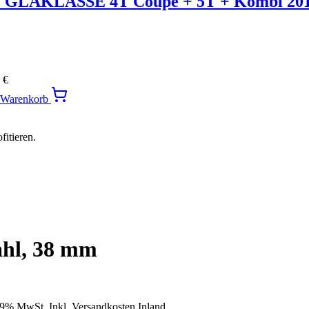
LAKLASSE 4T Coupe + 5T + Kombi 20
0
€
n Warenkorb
itieren.
ahl, 38 mm
19% MwSt. Inkl. Versandkosten Inland