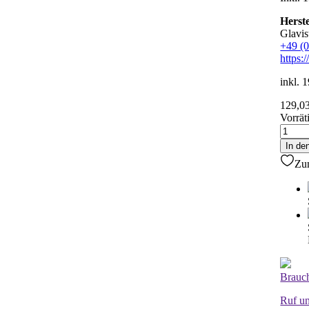
Herste
Glavi
+49 (
https:
inkl.
129,0
Vorrät
Ultra
Ziehkl
In de
aus
Zu
Edelst
38
mm
Meng
Brauch
Ruf un