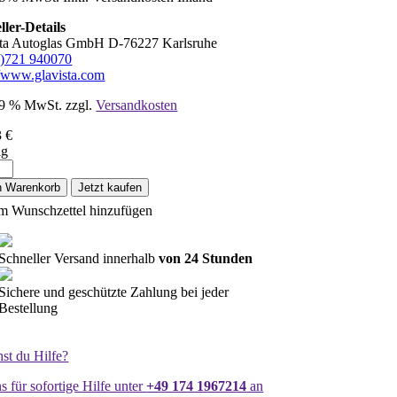
ller-Details
sta Autoglas GmbH D-76227 Karlsruhe
0)721 940070
//www.glavista.com
 19 % MwSt.
zzgl.
Versandkosten
3
€
ig
Wiz
inge
n Warenkorb
Jetzt kaufen
m Wunschzettel hinzufügen
ahl,
Schneller Versand innerhalb
von 24 Stunden
e
Sichere und geschützte Zahlung bei jeder
Bestellung
st du Hilfe?
s für sofortige Hilfe unter
+49 174 1967214
an