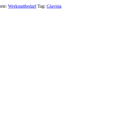
orie:
Werkstattbedarf
Tag:
Glavista