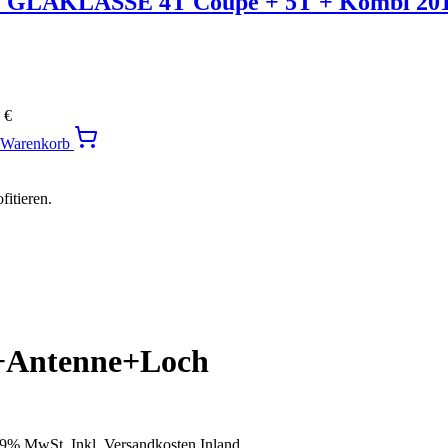
LAKLASSE 4T Coupe + 5T + Kombi 20
0
€
n Warenkorb
itieren.
 +Antenne+Loch
19% MwSt. Inkl. Versandkosten Inland