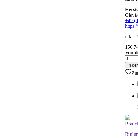
Herste
Glavi
+49 (
https:
inkl.
156,7
Vorrät
Hecks
VW
In de
Polo
Zu
14-
3/5T
+Ante
Meng
Brauch
Ruf un