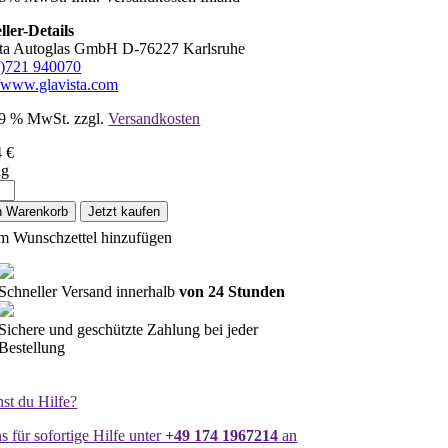
ller-Details
sta Autoglas GmbH D-76227 Karlsruhe
0)721 940070
//www.glavista.com
 19 % MwSt.
zzgl.
Versandkosten
4
€
ig
cheibe
n Warenkorb
Jetzt kaufen
m Wunschzettel hinzufügen
nne+Loch
Schneller Versand innerhalb
von 24 Stunden
e
Sichere und geschützte Zahlung bei jeder
Bestellung
st du Hilfe?
s für sofortige Hilfe unter
+49 174 1967214
an