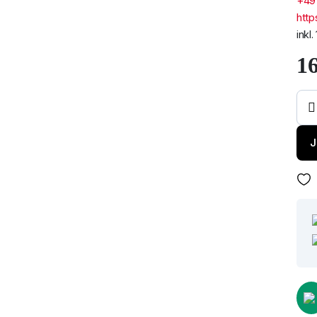
+49
http
inkl
1
Hec
Octa
+An
Men
J