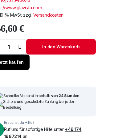
 (0)721 940070
s://www.glavista.com
. 19 % MwSt.
zzgl.
Versandkosten
66,60
€
kscheibe Skoda
via Lim 13-
In den Warenkorb
tenne+Lo+Stopl+Alarm
ge
etzt kaufen
Schneller Versand innerhalb
von 24 Stunden
Sichere und geschützte Zahlung bei jeder
Bestellung
Brauchst du Hilfe?
Ruf uns für sofortige Hilfe unter
+49 174
1967214
an