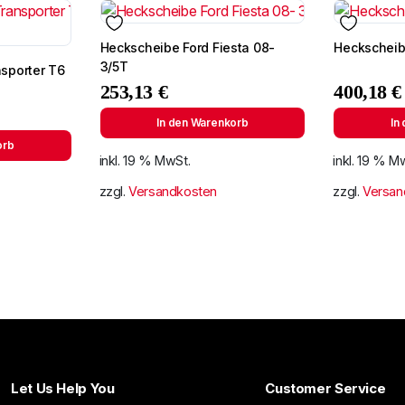
Heckscheibe Ford Fiesta 08-
Heckscheib
3/5T
sporter T6
253,13
€
400,18
€
In den Warenkorb
In
orb
inkl. 19 % MwSt.
inkl. 19 % M
zzgl.
Versandkosten
zzgl.
Versan
Let Us Help You
Customer Service