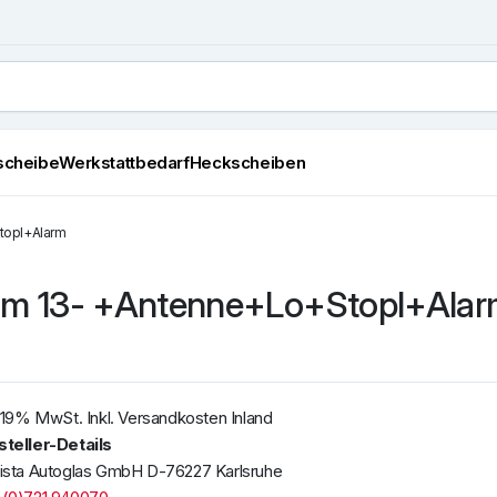
scheibe
Werkstattbedarf
Heckscheiben
topl+Alarm
Lim 13- +Antenne+Lo+Stopl+Ala
. 19% MwSt. Inkl. Versandkosten Inland
steller-Details
ista Autoglas GmbH D-76227 Karlsruhe