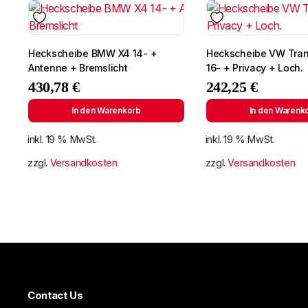
Heckscheibe BMW X4 14- +
Heckscheibe VW Tran
Antenne + Bremslicht
16- + Privacy + Loch.
430,78
€
242,25
€
In den Warenkorb
In den Warenk
inkl. 19 % MwSt.
inkl. 19 % MwSt.
zzgl.
Versandkosten
zzgl.
Versandkosten
Contact Us