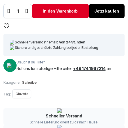
Heckscheibe
Skoda Fabia
In den Warenkorb
Jetzt kaufen
5T 14-
Menge
Schneller Versand innerhalb
von 24 Stunden
Sichere und geschützte Zahlung bei jeder Bestellung
Brauchst du Hilfe?
Ruf uns für sofortige Hilfe unter
+49 174 1967214
an
Kategorie:
Scheibe
Tag:
Glavista
Schneller Versand
Schnelle Lieferung direkt zu dir nach Hause.