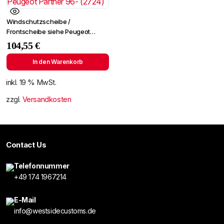
Windschutzscheibe /
Frontscheibe siehe Peugeot
Partner 96- (2724)
104,55
€
In den Warenkorb
inkl. 19 % MwSt.
zzgl.
Versandkosten
Contact Us
Telefonnummer
+49 174 1967214
E-Mail
info@westsidecustoms.de