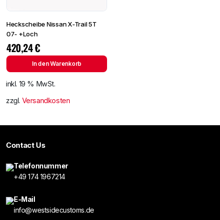
Heckscheibe Nissan X-Trail 5T
07- +Loch
420,24
€
In den Warenkorb
inkl. 19 % MwSt.
zzgl.
Versandkosten
Contact Us
Telefonnummer
+49 174 1967214
E-Mail
info@westsidecustoms.de