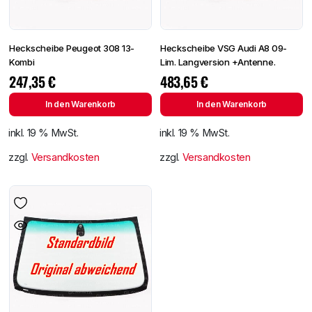
Heckscheibe Peugeot 308 13-
Heckscheibe VSG Audi A8 09-
Kombi
Lim. Langversion +Antenne.
247,35
€
483,65
€
In den Warenkorb
In den Warenkorb
inkl. 19 % MwSt.
inkl. 19 % MwSt.
zzgl.
Versandkosten
zzgl.
Versandkosten