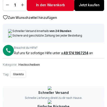
C 3/5-T 00-
In den Warenkorb
Jetzt kaufen
+Loch
privacy
Menge
Zum Wunschzettel hinzufügen
Schneller Versand innerhalb
von 24 Stunden
Sichere und geschützte Zahlung bei jeder Bestellung
Brauchst du Hilfe?
Ruf uns für sofortige Hilfe unter
+49 174 1967214
an
Kategorie:
Heckscheiben
Tag:
Glavista
Schneller Versand
Schnelle Lieferung direkt zu dir nach Hause.
Einfache Rückgabe