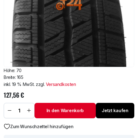
Höhe: 70
Breite: 165
inkl. 19 % MwSt.
zzgl.
Versandkosten
127,56
€
HANKOOK
RW12
165/70
In den Warenkorb
Jetzt kaufen
R13 88/86
R Menge
Zum Wunschzettel hinzufügen