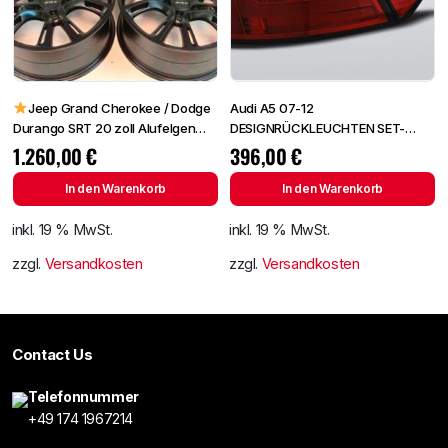
Jeep Grand Cherokee / Dodge
Audi A5 07-12
Durango SRT 20 zoll Alufelgen
DESIGNRÜCKLEUCHTEN SET-
NEU
KLARGLAS/ROT-KLAR TUNING
1.260,00
€
396,00
€
RÜCKLEUCHTEN
In den Warenkorb
In den Warenkorb
inkl. 19 % MwSt.
inkl. 19 % MwSt.
zzgl.
Versandkosten
zzgl.
Versandkosten
Contact Us
Telefonnummer
+49 174 1967214